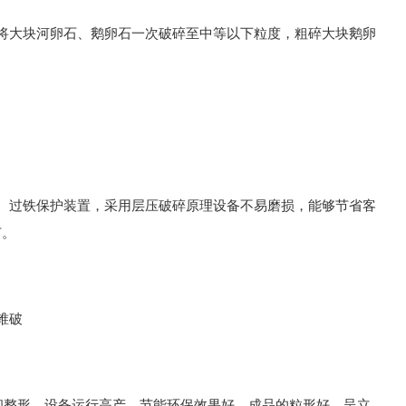
将大块河卵石、鹅卵石一次破碎至中等以下粒度，粗碎大块鹅卵
、过铁保护装置，采用层压破碎原理设备不易磨损，能够节省客
节。
砂和整形，设备运行高产，节能环保效果好，成品的粒形好，呈立