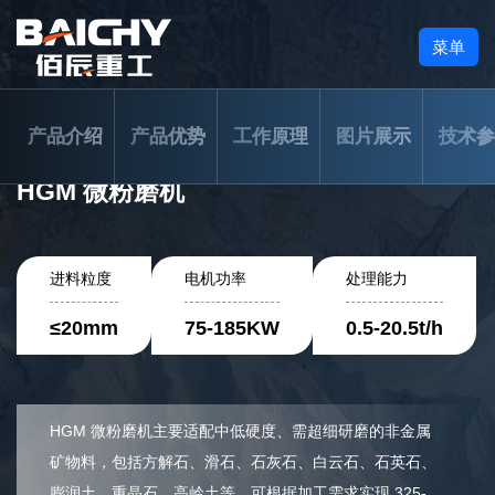
菜单
产品介绍
产品优势
工作原理
图片展示
技术参
HGM 微粉磨机
进料粒度
电机功率
处理能力
≤20mm
75-185KW
0.5-20.5t/h
HGM 微粉磨机主要适配中低硬度、需超细研磨的非金属
矿物料，包括方解石、滑石、石灰石、白云石、石英石、
膨润土、重晶石、高岭土等，可根据加工需求实现 325-