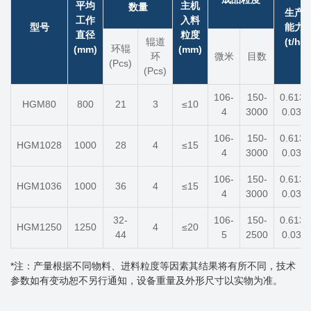
平均
主机
数量
生产
工作
入料
型号
能力
直径
粒度
辊道
(t/h)
环辊
(mm)
(mm)
环
微米
目数
(Pcs)
(Pcs)
106-
150-
0.613-
HGM80
800
21
3
≤10
4
3000
0.033
106-
150-
0.613-
HGM1028
1000
28
4
≤15
4
3000
0.033
106-
150-
0.613-
HGM1036
1000
36
4
≤15
4
3000
0.033
32-
106-
150-
0.613-
HGM1250
1250
4
≤20
44
5
2500
0.033
*注：产量根据不同物料、进料粒度等因素其结果将有所不同，技术
参数如有变动恕不另行通知，设备重量及外形尺寸以实物为准。