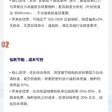
• 核心原理：采用 “多磨辊 + 曲面磨环” 设计，磨辊借离心力
与弹簧压力高频挤压研磨物料；配高精度分析机（叶轮转速
达 3000r/min），不合格粗粉返回重磨。
• 带来的优势：可稳定产 325-2500 目超细粉，细度偏差≤3%
无粗杂，无需后续筛分，减损耗，满足高端行业精度要求。
低耗节能，成本可控
• 核心原理：优化传动系统，用变频节能电机依研磨阻力自动
调转速，避空转能耗；研磨腔密封设计减粉体泄漏，物料利
用率超 97%。
• 带来的优势：比传统超细磨粉机单位能耗降 25%-30%，长
期省电费；物料损耗少控成本，投资回报率提 20% 左右，缩
短回本周期。