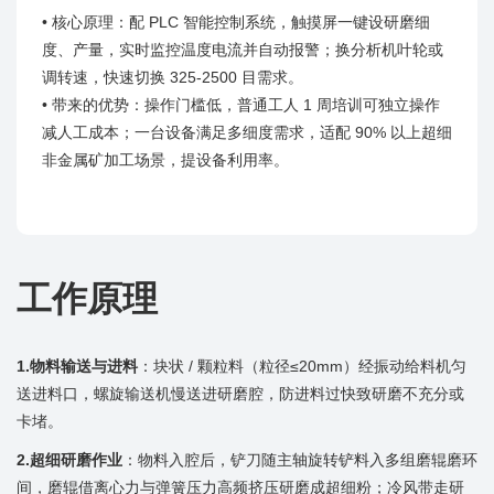
• 核心原理：配 PLC 智能控制系统，触摸屏一键设研磨细
度、产量，实时监控温度电流并自动报警；换分析机叶轮或
调转速，快速切换 325-2500 目需求。
• 带来的优势：操作门槛低，普通工人 1 周培训可独立操作
减人工成本；一台设备满足多细度需求，适配 90% 以上超细
非金属矿加工场景，提设备利用率。
工作原理
1.物料输送与进料
：块状 / 颗粒料（粒径≤20mm）经振动给料机匀
送进料口，螺旋输送机慢送进研磨腔，防进料过快致研磨不充分或
卡堵。
2.超细研磨作业
：物料入腔后，铲刀随主轴旋转铲料入多组磨辊磨环
间，磨辊借离心力与弹簧压力高频挤压研磨成超细粉；冷风带走研