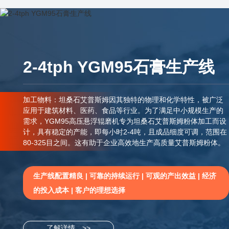
5石膏生产线
2-3吨/小时石灰
线
理和化学特性，被广泛
了满足中小规模生产的
加工物料：YGM130高压悬浮辊磨机是
石艾普斯姆粉体加工而设
备，具有粉碎效率高、功耗低、占地面积
且成品细度可调，范围在
作简单、清洁、生态环境保护等优点。
产高质量艾普斯姆粉体。
生产线配置精良 | 可靠的持续运行 | 可
观的产出效益 | 经济
的投入成本 | 客户的理想选择
了解详情 >>