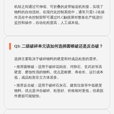
机组之间通过​​可伸缩、可折叠的皮带输送机​​衔接，实现了
物料的自动流转。在现代化控制系统中，通常只需​​1-2名​​操
作员在中央控制室即可通过PLC触摸屏对整条生产线进行
监控和操作，自动化程度高，人工成本低。
Q3: 二级破碎单元该如何选择圆锥破还是反击破？
选择主要取决于破碎物料的硬度和对成品粒形的需求。
• ​​推荐圆锥破​​：适用于破碎​​花岗岩、河卵石、玄武岩​​等高
硬度、磨蚀性强的物料。优点是耐磨、寿命长、运行成本
低，成品粒形呈立方体居多。
​​• 推荐反击破​​：适用于破碎​​石灰石、建筑垃圾​​等中低硬度
物料。优点是冲击破碎、粒形好、价格相对更低，但易损
件磨损可能较快。