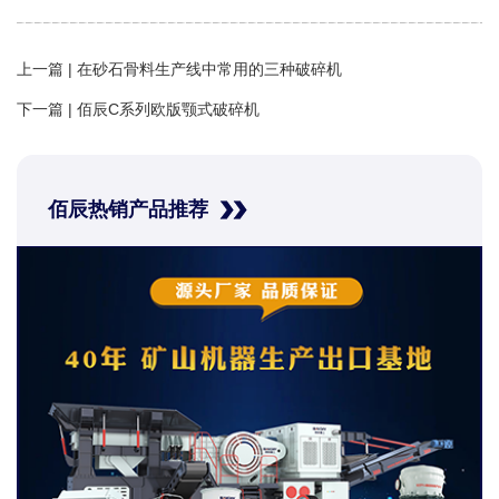
上一篇 |
在砂石骨料生产线中常用的三种破碎机
下一篇 |
佰辰C系列欧版颚式破碎机
佰辰热销产品推荐