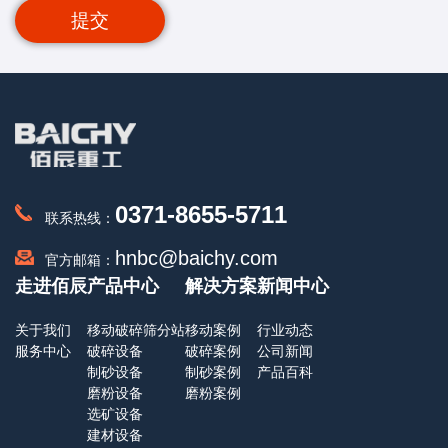
提交
0371-8655-5711
联系热线：
hnbc@baichy.com
官方邮箱：
走进佰辰
产品中心
解决方案
新闻中心
关于我们
移动破碎筛分站
移动案例
行业动态
服务中心
破碎设备
破碎案例
公司新闻
制砂设备
制砂案例
产品百科
磨粉设备
磨粉案例
选矿设备
建材设备