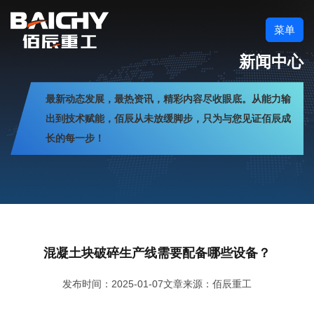
菜单
新闻中心
最新动态发展，最热资讯，精彩内容尽收眼底。从能力输
出到技术赋能，佰辰从未放缓脚步，只为与您见证佰辰成
长的每一步！
混凝土块破碎生产线需要配备哪些设备？
发布时间：2025-01-07
文章来源：佰辰重工