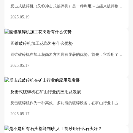
反击式破碎机（又称冲击式破碎机）是一种利用冲击能来破碎物料的破碎机械。机器工作时，在电动机的带动下，转子高速旋转，物料进入板锤作用区时，与转子上的板锤撞击破碎，后又被
2025.05.19
圆锥破碎机加工花岗岩有什么优势
圆锥破碎机在加工花岗岩方面具有显著的优势。首先，它采用了先进的设计和制造技术，具有更高的破碎效率和更低的能耗。这使得圆锥破碎机在加工花岗岩时能够实现高效的生
2025.05.17
反击式破碎机在矿山行业的应用及发展
反击破碎机作为一种高效、多功能的破碎设备，在矿山行业中占据着举足轻重的地位。它不仅能够有效处理各种硬度的矿石，提高矿石的利用率，还在矿山开采的多个环节中发挥着关键作用
2025.05.17