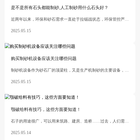
是不是所有石头都能制砂,人工制砂用什么石头好？
近两年以来，环保和砂石需求一直处于拉锯战状态，环保管控严，天然砂严禁开采，砂子需求日趋紧张。面对越来越严的环保政策，砂老板们都将目光转向人工砂，石头制砂成为缓解砂石
2025.05.15
购买制砂机设备应该关注哪些问题
制砂机设备作为砂石厂的顶梁柱，又是生产机制砂的主要设备，更是沙老板的赚钱机器，其重要性不言而喻，因此购买制沙机设备时应当谨慎选择，下面佰辰机械家为您总结购买制沙机
2025.05.15
颚破给料有技巧，这些方面要知道！
石子的用途很广，可以用来筑路、建房、造桥……过去，人们需要用石子时，先靠人力从山上开采出大石头，再靠人一锤一锤把大石头砸成中等尺寸的石块，根据需要的尺寸再多次破碎，很
2025.05.14