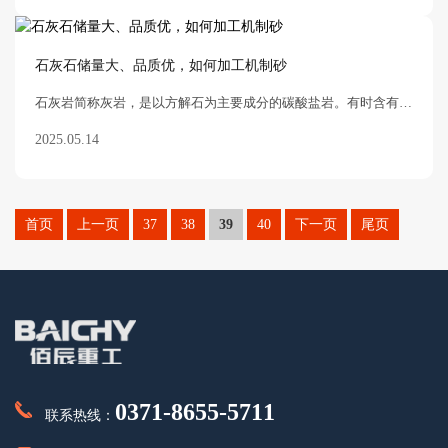
石灰石储量大、品质优，如何加工机制砂
石灰岩简称灰岩，是以方解石为主要成分的碳酸盐岩。有时含有白云石、粘土矿物和碎屑矿物，有灰、灰白、灰黑、黄、浅红、褐红等色，硬度一般不大。 我国从南到北、从
2025.05.14
首页
上一页
37
38
39
40
下一页
尾页
0371-8655-5711
联系热线：