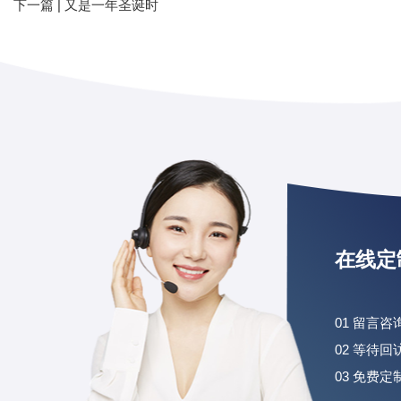
下一篇 |
又是一年圣诞时
在线定
01 留言
02 等待
03 免费