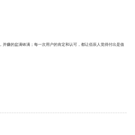
，并赚的盆满钵满；每一次用户的肯定和认可，都让佰辰人觉得付出是值