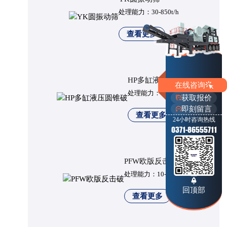
处理能力：30-850t/h
查看更多
HP多缸液压圆锥破
在线咨询
处理能力：45-600t/h
获取报价
即刻留言
查看更多
24小时咨询热线
0371-86555711
PFW欧版反击破
处理能力：10-400t/h
回顶部
查看更多