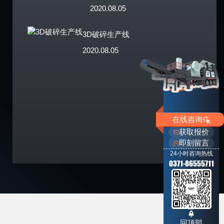
2020.08.05
3D破碎生产线
2020.08.05
在线咨询
获取报价
即刻留言
24小时咨询热线
0371-86555711
回顶部