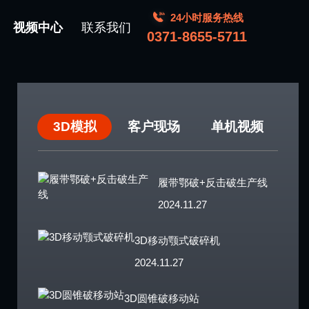
24小时服务热线
视频中心
联系我们
0371-8655-5711
3D模拟
客户现场
单机视频
履带鄂破+反击破生产线
2024.11.27
3D移动颚式破碎机
2024.11.27
3D圆锥破移动站