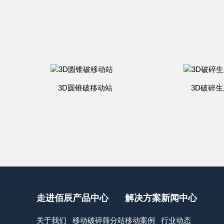
3D圆锥破移动站
3D破碎
走进佰辰
产品中心
解决方案
新闻中心
关于我们
移动破碎筛分站
移动案例
行业动态