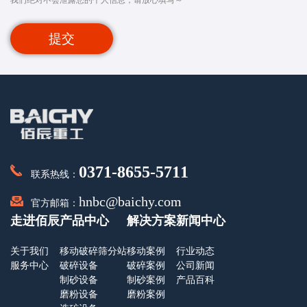
我们绝对不会泄露您的个人信息，请放心填写～
提交
0371-8655-5711
联系热线：
hnbc@baichy.com
官方邮箱：
走进佰辰
产品中心
解决方案
新闻中心
关于我们
移动破碎筛分站
移动案例
行业动态
服务中心
破碎设备
破碎案例
公司新闻
制砂设备
制砂案例
产品百科
磨粉设备
磨粉案例