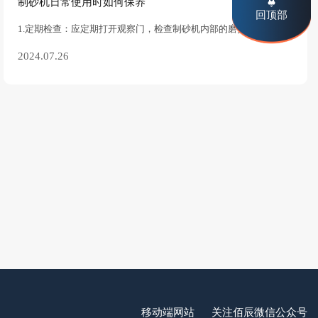
制砂机日常使用时如何保养
回顶部
1.定期检查：‌应定期打开观察门，‌检查制砂机内部的磨损情况，‌包括中间进料管、‌叶轮上下转轮衬板、‌周向护板、‌锥帽、‌耐磨块等。‌如有磨损，‌应及时修理
2024.07.26
移动端网站
关注佰辰微信公众号