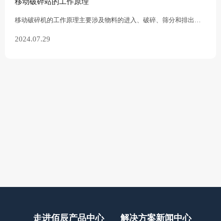
移动破碎站的工作原理
移动破碎机的工作原理主要涉及物料的进入、破碎、筛分和排出过程。这些设备通常由电动机驱动，通过高速旋转的锤头或其他破碎元件对物料进行破碎。具体的工作流程可以
2024.07.29
走进佰辰
产品中心
解决方案
新闻中心