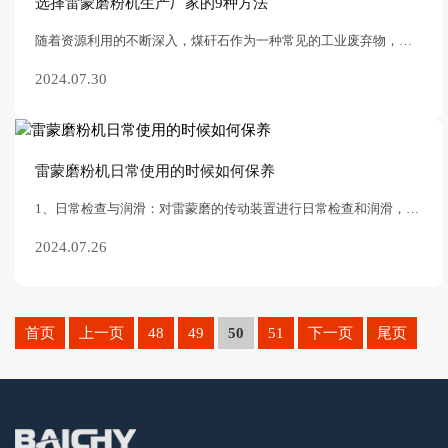
选择雷蒙磨粉机生产厂家的9种方法
随着资源利用的不断深入，煤矸石作为一种常见的工业废弃物，其再利用价值逐渐受到关注。特别是在煤矸石磨粉加工领域，选择合适的机械设备对于提高加工效率、保证产品质量
2024.07.30
雷蒙磨粉机日常使用的时候如何保养
1、日常检查与润滑：‌对雷蒙磨的传动装置进行日常检查和润滑，‌保证设备运行的通畅性。‌对易损件进行检查，‌及时更换损坏的部件，‌保持零件的清洁，‌防止生锈和腐
2024.07.26
首页
上一页
48
49
50
51
下一页
尾页