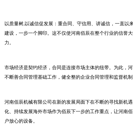
以质量树,以诚信促发展：重合同、守信用、讲诚信，一直以来
建设，一步一个脚印。这不仅使河南佰辰在整个行业的信誉大
力。
市场经济是契约经济，合同是连接市场主体的纽带。为此，河
不断善合同管理基础工作，健全整的企业合同管理和监督机制
河南佰辰机械有限公司在新的发展局面下在不断的寻找新机遇
化、持续发展海外市场作为佰辰下一步的工作重点，让河南佰
户放心的设备。