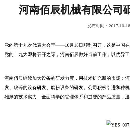
河南佰辰机械有限公司
发布时间：2017-10-1
党的第十九次代表大会于——10月18日顺利召开，这是中国
党的十九大即将召开之际，河南佰辰做好当前工作，以优异工
河南佰辰继续加大设备的研发力度，用技术扩充新的市场：河
发、破碎的设备研发、磨粉设备的研发。公司积极引进和种机
雄厚的技术实力、全面科学的管理体系和过硬的产品质量，迅