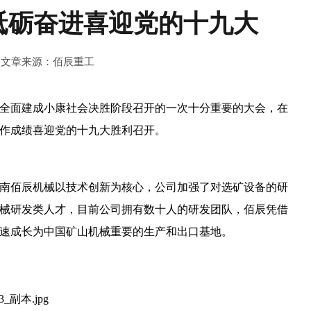
砥砺奋进喜迎党的十九大
8
文章来源：佰辰重工
在全面建成小康社会决胜阶段召开的一次十分重要的大会，在
作成绩喜迎党的十九大胜利召开。
南佰辰机械以技术创新为核心，公司加强了对选矿设备的研
械研发类人才，目前公司拥有数十人的研发团队，佰辰凭借
速成长为中国矿山机械重要的生产和出口基地。