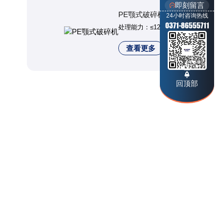
即刻留言
PE颚式破碎机
24小时咨询热线
0371-86555711
处理能力：≤1200t/h
查看更多
回顶部