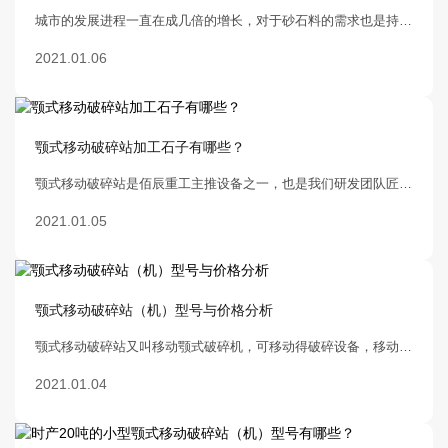
城市的发展进程一直在成几倍的增长，对于砂石料的需求也是持续增长，石子砂子骨料等作为基础建设的必备原料，利润很高，吸引很多人前来投资，今天给大家介绍就是加工石子砂子骨料运行方便，移动性强的颚式移动破碎站。
2021.01.06
颚式移动破碎站加工石子有哪些？
颚式移动破碎站是佰辰重工主推设备之一，也是我们研发团队匠心创造得，并且优化升级得到了这套精益求精设备。我们一直遵循对每道工序负责、对每台产品负责、对每位用户负责的质量方针，竭诚为用户服务。有需要移动破碎设备得客户可以来佰辰看看。
2021.01.05
颚式移动破碎站（机）型号与价格分析
颚式移动破碎站又叫移动颚式破碎机，可移动得破碎设备，移动颚破机等是现如今市场上大受用户好评的设备，市场需求很大，那么如何选择到质美价廉的设备呢？
2021.01.04