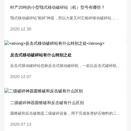
时产20吨的小型颚式移动破碎站（机）型号有哪些？
颚式移动破碎站“粗碎”神器，所以大家又叫它粗碎移动破碎站，主要用来加工大块石头，随着近几年的高速铁路，城乡建设的快速发展，颚式移动破碎站成了抢手设备，问题就来了，大家都觉得移动破碎站就是一条生产线，并不是所有的客户需要的产量都很大，那怎么办呢？
2020.12.30
反击式移动破碎站有什么特别之处
反击式移动破碎站也称反击式移动破碎机，一款以反击式破碎机作为主机的移动破碎装备，主要可适用于各种需要搬迁作业的物料加工、流动性石料等作业中。本文主要是对该反击式移动
2020.12.07
二级破碎神器圆锥破和反击破有什么区别
圆锥破和反击破都是二级破碎设备，用于完成各类砂石物料的二度细碎操作，在作用及其特性层面也有很多的相似之处，如果仔细观察的话他们区别还是很大的
2020.07.13