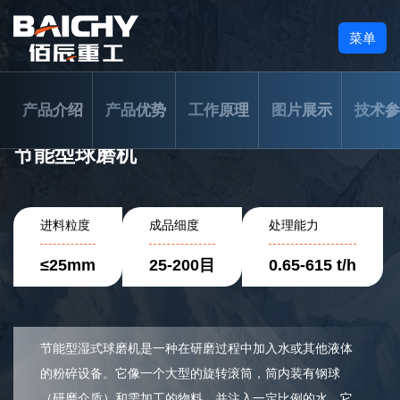
菜单
产品介绍
产品优势
工作原理
图片展示
技术参
节能型球磨机
进料粒度
成品细度
处理能力
≤25mm
25-200目
0.65-615 t/h
节能型湿式球磨机是一种在研磨过程中加入水或其他液体
的粉碎设备。它像一个大型的旋转滚筒，筒内装有钢球
（研磨介质）和需加工的物料，并注入一定比例的水。它