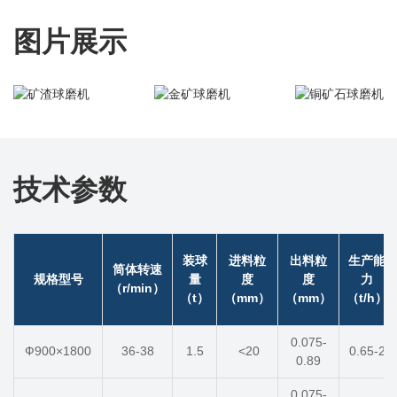
图片展示
技术参数
装球
进料粒
出料粒
生产能
筒体转速
规格型号
量
度
度
力
（r/min）
（t）
（mm）
（mm）
（t/h）
0.075-
Ф900×1800
36-38
1.5
<20
0.65-2
0.89
0.075-